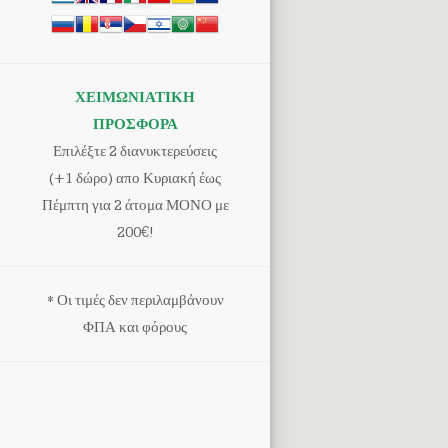
SPA
ΠΟΛΙΤΙΚΗ
ONEIRO
PHOTOS
APARTMENT
ΑΞΙΟΘΕΑΤΑ
ΤΙΜΕΣ
PHOTOS
ΧΕΙΜΩΝΙΑΤΙΚΗ
ΔΩΜΑΤΙΩΝ
ΠΡΟΣΦΟΡΑ
GUEST
PHOTOS
Επιλέξτε 2 διανυκτερεύσεις
(+1 δώρο) απο Κυριακή έως
AERIAL
Πέμπτη για 2 άτομα ΜΟΝΟ με
VIDEO
200€!
VIDEO
GALLERY
* Οι τιμές δεν περιλαμβάνουν
ΦΠΑ και φόρους