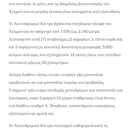
του που ήταν το χιόνι, και τις θαυμάσιες βουνοπλαγιές του
Χελμού που σε μεγάλη έκταση είναι καλυμμένες από ελατοδάση.
Το Χιονοδρομικό Κέντρο βρίσκεται στη βόρεια πλευρά του
Χελμού και σε υψόμετρο από 1.650 έως 2.340 μέτρα.
Λειτουργούν επτά (7) αναβατήρες (2 αρχαρίων, 2 τύπου καρέκλας
και 3 συρόμενοι) με συνολική δυνατότητα μεταφοράς 5.000
ατόμων ανά ώρα, που εξυπηρετούν 12 πίστες όλων των επιπέδων
συνολικού μήκους 20 χιλιομέτρων.
Ακόμη διαθέτει πίστες cross country ski, μονοπάτια
ορειβατικού σκι και μονοπάτια πορείας και ορειβασίας.
Υπάρχουν τρία κτίρια υποδοχής χιονοδρόμων και επισκεπτών για
ξεκούραση, καφέ ή φαγητό.Οι χώροι στάθμευσης είναι άνετοι,
ενώ διαθέτει σταθμό Α΄ Βοηθειών, καταστήματα ενοικιάσεως
εξοπλισμού και σχολή σκι.
Το Χιονοδρομικό Κέντρο λειτουργεί καθημερινά κατά τη